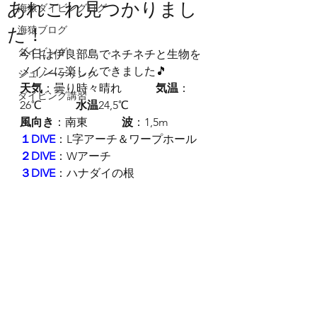
あれこれ見つかりまし
海猿ダイビングログ
た！
海猿ブログ
ダイビング
今日は伊良部島でネチネチと生物を
メインに楽しんできました🎵
シュノーケリング
天気
：曇り時々晴れ　　　
気温
：
ダイビング講習
26℃　　　
水温
24,5℃
風向き
：南東　　　
波
：1,5m
１DIVE
：L字アーチ＆ワープホール
２DIVE
：Wアーチ
３DIVE
：ハナダイの根