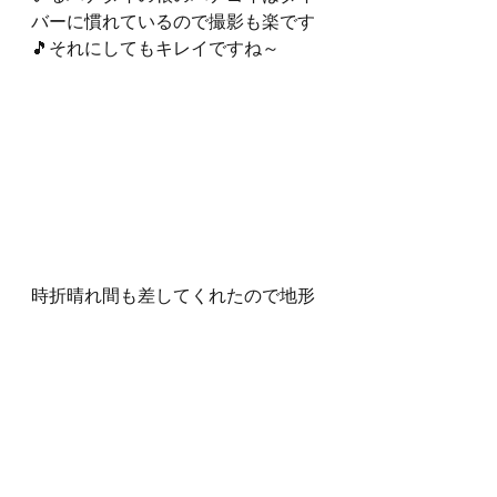
バーに慣れているので撮影も楽です
🎵それにしてもキレイですね～
時折晴れ間も差してくれたので地形
だって楽しめましたよ❕❕
ハートに見える(❓)Wアーチとゲスト
さん
海猿ダイビングログ