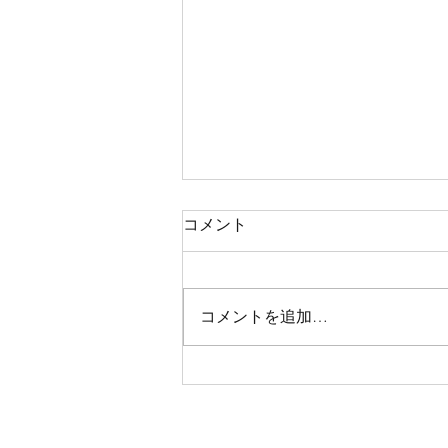
価格改定のお知らせ
コメント
この度、物価高騰により4月1日よ
り一部メニュー、レンタル料金の
変更をさせていただきます。 大
コメントを追加…
変心苦しいのですが、何卒ご理解
いただけますようお願い申し上げ
ます。 ホームページに記載され
ている料金が4月1日以降のものと
なります。