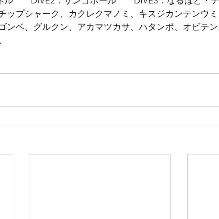
ャネル　　DIVE2：サンゴホール　　DIVE3：なるほど・
チップシャーク、カクレクマノミ、キスジカンテンウミ
ゴンベ、グルクン、アカマツカサ、ハタンポ、オビテン
、　