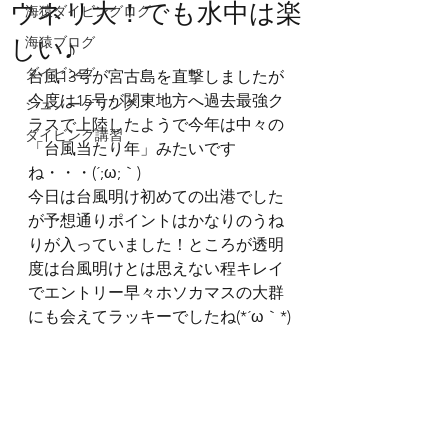
ウネリ大！でも水中は楽
海猿ダイビングログ
しい♪
海猿ブログ
ダイビング
台風13号が宮古島を直撃しましたが
今度は15号が関東地方へ過去最強ク
シュノーケリング
ラスで上陸したようで今年は中々の
ダイビング講習
「台風当たり年」みたいです
ね・・・(´;ω;｀)
今日は台風明け初めての出港でした
が予想通りポイントはかなりのうね
りが入っていました！ところが透明
度は台風明けとは思えない程キレイ
でエントリー早々ホソカマスの大群
にも会えてラッキーでしたね(*´ω｀*)