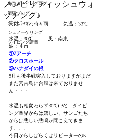
ノンビリフィッシュウォ
海猿ダイビングログ
ッチング♪
海猿ブログ
ダイビング
天気：晴れ時々雨　　　気温：33℃
シュノーケリング
水温：30℃　　　風：南東　　　　
ダイビング講習
波：４ｍ
①Zアーチ
②クロスホール
③ハナダイの根
8月も後半戦突入しておりますがまだ
まだ宮古島に台風は来ておりませ
ん・・・
水温も相変わらず30℃( ;∀;)　ダイビ
ング業界からは嬉しい、サンゴたち
からは悲しい悲鳴が聞こえてきま
す。。。
今日からしばらくはリピーターのK