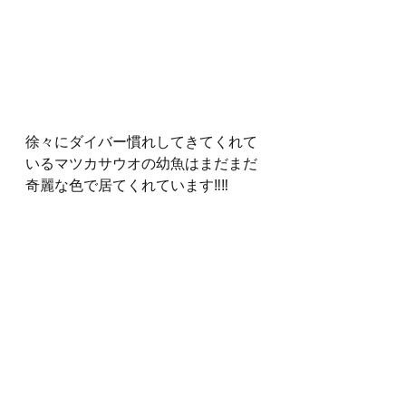
徐々にダイバー慣れしてきてくれて
いるマツカサウオの幼魚はまだまだ
奇麗な色で居てくれています‼‼
しばらくファンダイビングが続くの
でブログも頑張らねば( ;∀;)
海猿ダイビングログ