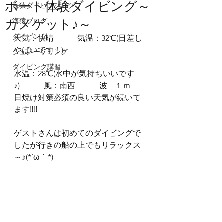
ボート体験ダイビング～
海猿ダイビングログ
カメゲット♪～
海猿ブログ
ダイビング
天気：快晴　　　気温：32℃(日差し
やばいです！)
シュノーケリング
ダイビング講習
水温：28℃(水中が気持ちいいです
♪)　　　風：南西　　　波：１ｍ
日焼け対策必須の良い天気が続いて
ます‼‼
ゲストさんは初めてのダイビングで
したが行きの船の上でもリラックス
～♪(*´ω｀*)