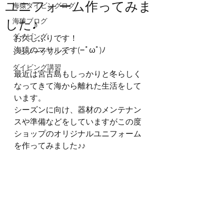
ユニフォーム作ってみま
海猿ダイビングログ
した♪
海猿ブログ
ダイビング
お久しぶりです！
海猿のマサルです(=ﾟωﾟ)ﾉ
シュノーケリング
ダイビング講習
最近は宮古島もしっかりと冬らしく
なってきて海から離れた生活をして
います。
シーズンに向け、器材のメンテナン
スや準備などをしていますがこの度
ショップのオリジナルユニフォーム
を作ってみました♪♪