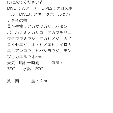
びに来てください🎵
DIVE1：Wアーチ　DIVE2：クロスホ
ール　DIVE3：スネークホール＆ハ
ナダイの根
見た生物：アカマツカサ、ハタン
ポ、ハナミノカサゴ、アカフチリュ
ウグウウミウシ、アカヒメジ、カノ
コイセエビ、オトヒメエビ、イロカ
エルアンコウ、ヒバシヨウジ、モン
ツキカエルウオetc…
天気：晴れ一時雨　　　気温：
32℃　　水温：29℃
風：南　　　波：２ｍ