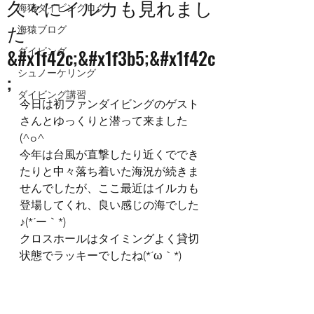
久々にイルカも見れまし
海猿ダイビングログ
た
海猿ブログ
&#x1f42c;&#x1f3b5;&#x1f42c
ダイビング
シュノーケリング
;
ダイビング講習
今日は初ファンダイビングのゲスト
さんとゆっくりと潜って来ました
(^o^ゞ
今年は台風が直撃したり近くででき
たりと中々落ち着いた海況が続きま
せんでしたが、ここ最近はイルカも
登場してくれ、良い感じの海でした
♪(*´ー｀*)
クロスホールはタイミングよく貸切
状態でラッキーでしたね(*´ω｀*)