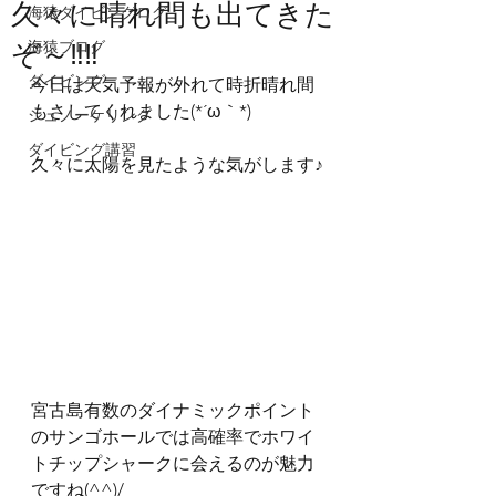
久々に晴れ間も出てきた
海猿ダイビングログ
ぞ～‼‼
海猿ブログ
ダイビング
今日は天気予報が外れて時折晴れ間
もさしてくれました(*´ω｀*)
シュノーケリング
ダイビング講習
久々に太陽を見たような気がします♪
宮古島有数のダイナミックポイント
のサンゴホールでは高確率でホワイ
トチップシャークに会えるのが魅力
ですね(^^)/