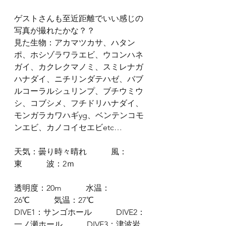
ゲストさんも至近距離でいい感じの
写真が撮れたかな？？
見た生物：アカマツカサ、ハタン
ポ、ホシゾラワラエビ、ウコンハネ
ガイ、カクレクマノミ、スミレナガ
ハナダイ、ニチリンダテハゼ、バブ
ルコーラルシュリンプ、ブチウミウ
シ、コブシメ、フチドリハナダイ、
モンガラカワハギyg、ベンテンコモ
ンエビ、カノコイセエビetc…
天気：曇り時々晴れ　　　風：
東　　　波：2ｍ
透明度：20m　　　水温：
26℃　　　気温：27℃
DIVE1：サンゴホール　　　DIVE2：
一ノ瀬ホール　　　DIVE3：津波岩