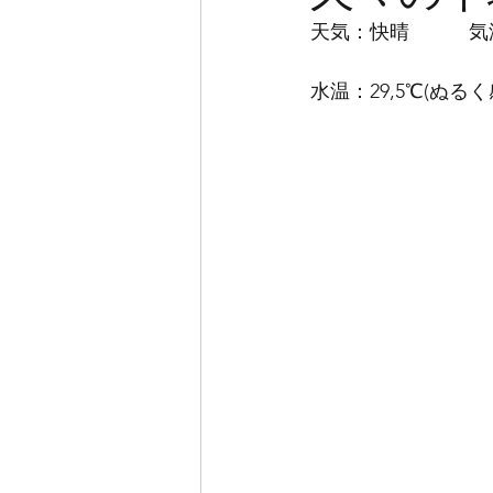
天気：快晴　　　気温
水温：29,5℃(ぬ