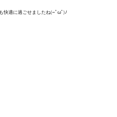
快適に過ごせましたね(=ﾟωﾟ)ﾉ