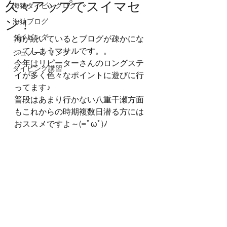
久々アップでスイマセ
海猿ダイビングログ
ン！
海猿ブログ
ダイビング
海が続いているとブログが疎かにな
ってしまうマサルです。。
シュノーケリング
今年はリピーターさんのロングステ
ダイビング講習
イが多く色々なポイントに遊びに行
ってます♪
普段はあまり行かない八重干瀬方面
もこれからの時期複数日潜る方には
おススメですよ～(=ﾟωﾟ)ﾉ