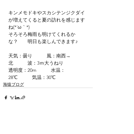
キンメモドキやスカシテンジクダイ
が増えてくると夏の訪れを感じます
ね(*´ω｀*)
そろそろ梅雨も明けてくれるか
な？　　明日も楽しんできます♪
天気：曇り　　　風：南西→
北　　　波：3ｍ大うねり
透明度：20m　　　水温：
28℃　　　気温：30℃
海猿ブログ
すべて表示
最新記事