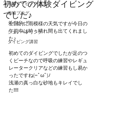
初めての体験ダイビング
海猿ダイビングログ
でした♪
海猿ブログ
ダイビング
全国的に雨模様の天気ですが今日の
午前中は時々晴れ間も出てくれまし
シュノーケリング
た♪
ダイビング講習
初めてのダイビングでしたが足のつ
くビーチなので呼吸の練習やレギュ
レータークリアなどの練習もし易か
ったですね(=ﾟωﾟ)ﾉ
浅瀬の真っ白な砂地もキレイでし
た‼‼