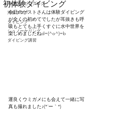
初体験ダイビング
海猿ダイビングログ
今日のゲストさんは体験ダイビング
海猿ブログ
が全くの初めてでしたが耳抜きも呼
ダイビング
吸もとても上手くすぐに水中世界を
シュノーケリング
楽しめましたねd=(^o^)=b
ダイビング講習
運良くウミガメにも会えて一緒に写
真も撮れました♪(*´ー｀*)