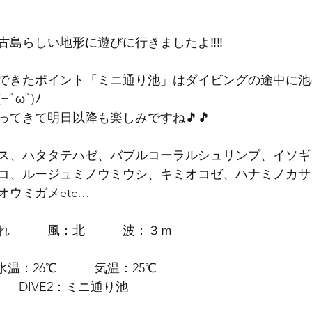
古島らしい地形に遊びに行きましたよ‼‼
できたポイント「ミニ通り池」はダイビングの途中に池
ﾟωﾟ)ﾉ
ってきて明日以降も楽しみですね🎵🎵
ス、ハタタテハゼ、バブルコーラルシュリンプ、イソギ
コ、ルージュミノウミウシ、キミオコゼ、ハナミノカサ
ウミガメetc…
れ　　　風：北　　　波：３ｍ
水温：26℃　　　気温：25℃
　　DIVE2：ミニ通り池