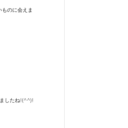
いものに会えま
たね!(^^)!