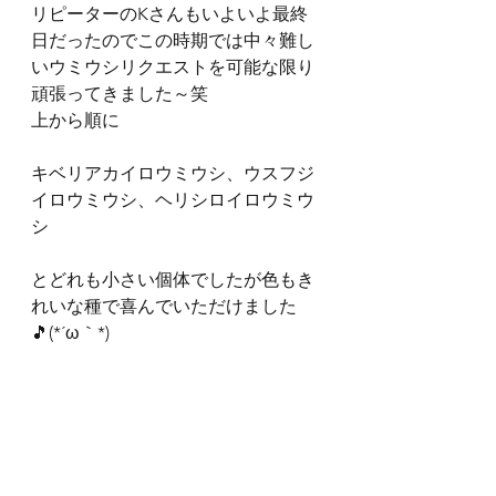
リピーターのKさんもいよいよ最終
日だったのでこの時期では中々難し
いウミウシリクエストを可能な限り
頑張ってきました～笑
上から順に
キベリアカイロウミウシ、ウスフジ
イロウミウシ、ヘリシロイロウミウ
シ
とどれも小さい個体でしたが色もき
れいな種で喜んでいただけました
🎵(*´ω｀*)