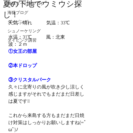
夏の下地でウミウシ探
海猿ダイビングログ
し！
海猿ブログ
ダイビング
天気：晴れ　　　気温：33℃
シュノーケリング
水温：31℃　　　風：北東　　　
ダイビング講習
波：２ｍ
①女王の部屋
②本ドロップ
③クリスタルパーク
久々に北寄りの風が吹き少し涼しく
感じますがそれでもまだまだ日差し
は夏です❕❕
これから来島する方もまだまだ日焼
け対策はしっかりお願いしますね(=ﾟ
ωﾟ)ﾉ