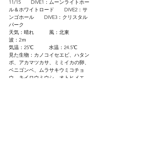
11/15　　DIVE1：ムーンライトホー
ル＆ホワイトロード　　DIVE2：サ
ンゴホール　　DIVE3：クリスタル
パーク
天気：晴れ　　　風：北東　　　
波：2ｍ
気温：25℃　　　水温：24.5℃
見た生物：カノコイセエビ、ハタン
ポ、アカマツカサ、ミミイカの卵、
ベニゴンベ、ムラサキウミコチョ
ウ、キイロウミウシ、オトヒメエ
ビ、ビシャモンエビ、ハナゴンベ、
スカシテンジクダイ、キンメモド
キ、ニシキツバメガイ、ハナミドリ
ガイ、シャコの仲間etc,,,