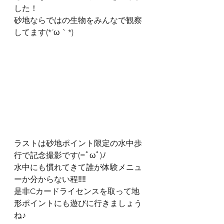
した！
砂地ならではの生物をみんなで観察
してます(*´ω｀*)
ラストは砂地ポイント限定の水中歩
行で記念撮影です(=ﾟωﾟ)ﾉ
水中にも慣れてきて誰が体験メニュ
ーか分からない程‼‼
是非Cカードライセンスを取って地
形ポイントにも遊びに行きましょう
ね♪