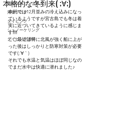
本格的な冬到来( ;∀;)
海猿ダイビングログ
本州では12月並みの冷え込みになっ
海猿ブログ
ているようですが宮古島でも冬は着
ダイビング
実に近づいてきているように感じま
シュノーケリング
す‼‼
ダイビング講習
ここ最近は特に北風が強く船に上が
った後はしっかりと防寒対策が必要
です(;´∀｀)
それでも水温と気温はほぼ同じなの
でまだ水中は快適に潜れました♪