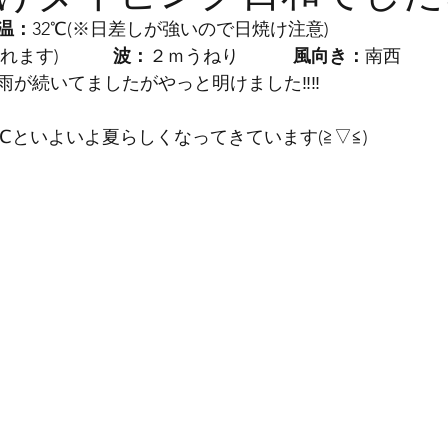
温：
32℃(※日差しが強いので日焼け注意)
潜れます)　　
　波：
２ｍうねり　　　
風向き：
南西
雨が続いてましたがやっと明けました‼‼
2℃といよいよ夏らしくなってきています(≧▽≦)