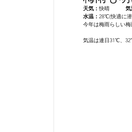
天気：
快晴　　　
気
水温：
28℃(快適に
今年は梅雨らしい梅
気温は連日31℃、3