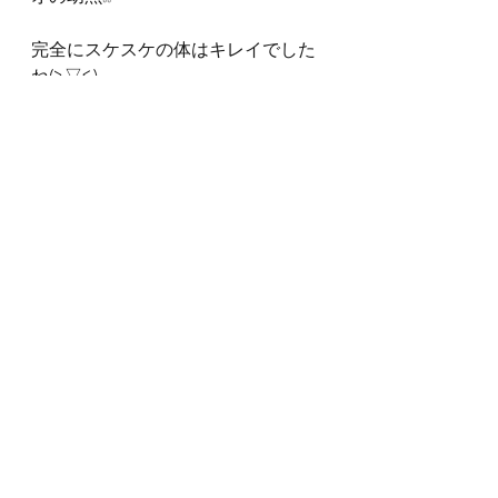
完全にスケスケの体はキレイでした
ね(≧▽≦)
海猿ダイビングログ
すべて表示
最新記事