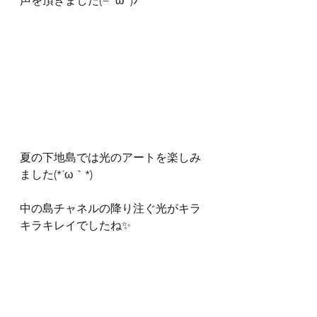
声を頂きました(=ﾟωﾟ)ﾉ
夏の下地島では光のアートを楽しみ
ました(*´ω｀*)
中の島チャネルの降り注ぐ光がキラ
キラキレイでしたね✨