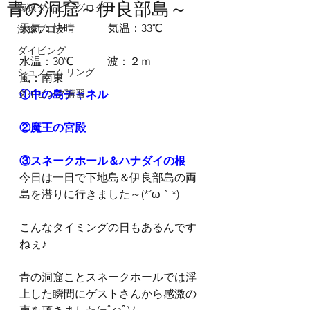
青の洞窟～伊良部島～
海猿ダイビングログ
天気：快晴　　　気温：33℃
海猿ブログ
ダイビング
水温：30℃　　　波：２ｍ　　　
シュノーケリング
風：南東
ダイビング講習
①中の島チャネル
②魔王の宮殿
③スネークホール＆ハナダイの根
今日は一日で下地島＆伊良部島の両
島を潜りに行きました～(*´ω｀*)
こんなタイミングの日もあるんです
ねぇ♪
青の洞窟ことスネークホールでは浮
上した瞬間にゲストさんから感激の