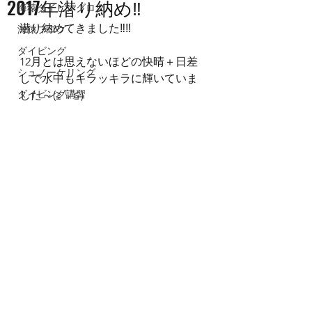
2017年潜り納め‼
海猿ダイビングログ
潜り納めてきました‼‼
海猿ブログ
ダイビング
12月とは思えないほどの快晴＋日差
シュノーケリング
しで水中もキラッキラに輝いていま
ダイビング講習
した～(≧▽≦)