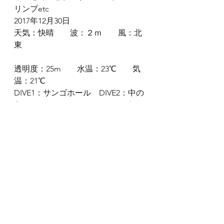
リンプetc
2017年12月30日
天気：快晴　　波：２ｍ　　風：北
東
透明度：25m　　水温：23℃　　気
温：21℃
DIVE1：サンゴホール　DIVE2：中の
島ホール　DIVE3：なるほど・ザ・
ケーブ
海猿ダイビングログ
すべて表示
最新記事